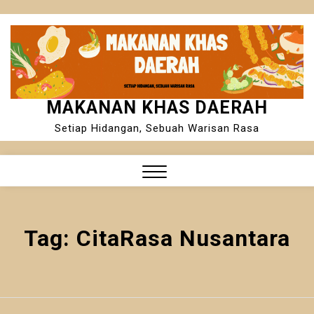
Skip
to
content
MAKANAN KHAS DAERAH
Setiap Hidangan, Sebuah Warisan Rasa
Close
Menu
Tag:
CitaRasa Nusantara