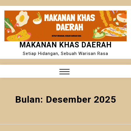
Skip
to
content
MAKANAN KHAS DAERAH
Setiap Hidangan, Sebuah Warisan Rasa
Close
Menu
Bulan:
Desember 2025