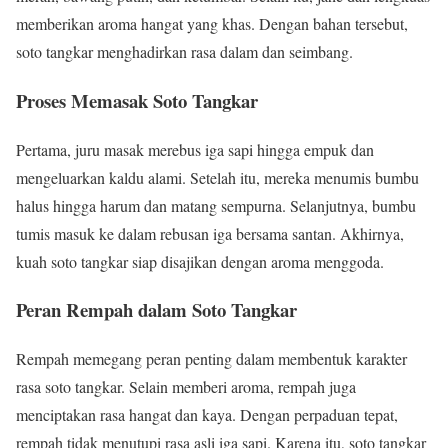
memberikan aroma hangat yang khas. Dengan bahan tersebut,
soto tangkar menghadirkan rasa dalam dan seimbang.
Proses Memasak Soto Tangkar
Pertama, juru masak merebus iga sapi hingga empuk dan
mengeluarkan kaldu alami. Setelah itu, mereka menumis bumbu
halus hingga harum dan matang sempurna. Selanjutnya, bumbu
tumis masuk ke dalam rebusan iga bersama santan. Akhirnya,
kuah soto tangkar siap disajikan dengan aroma menggoda.
Peran Rempah dalam Soto Tangkar
Rempah memegang peran penting dalam membentuk karakter
rasa soto tangkar. Selain memberi aroma, rempah juga
menciptakan rasa hangat dan kaya. Dengan perpaduan tepat,
rempah tidak menutupi rasa asli iga sapi. Karena itu, soto tangkar