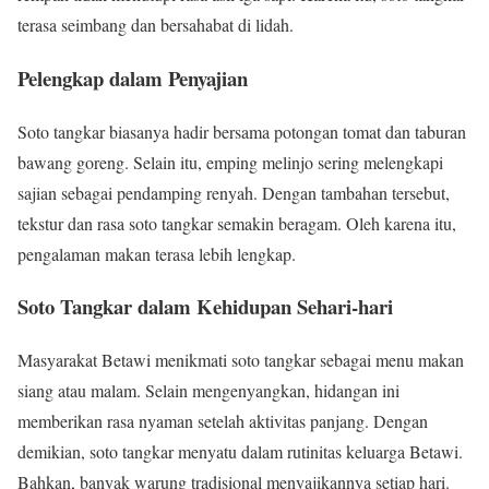
terasa seimbang dan bersahabat di lidah.
Pelengkap dalam Penyajian
Soto tangkar biasanya hadir bersama potongan tomat dan taburan
bawang goreng. Selain itu, emping melinjo sering melengkapi
sajian sebagai pendamping renyah. Dengan tambahan tersebut,
tekstur dan rasa soto tangkar semakin beragam. Oleh karena itu,
pengalaman makan terasa lebih lengkap.
Soto Tangkar dalam Kehidupan Sehari-hari
Masyarakat Betawi menikmati soto tangkar sebagai menu makan
siang atau malam. Selain mengenyangkan, hidangan ini
memberikan rasa nyaman setelah aktivitas panjang. Dengan
demikian, soto tangkar menyatu dalam rutinitas keluarga Betawi.
Bahkan, banyak warung tradisional menyajikannya setiap hari.