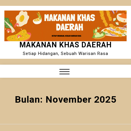
Skip
to
content
MAKANAN KHAS DAERAH
Setiap Hidangan, Sebuah Warisan Rasa
Close
Menu
Bulan:
November 2025