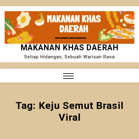
Skip
to
content
MAKANAN KHAS DAERAH
Setiap Hidangan, Sebuah Warisan Rasa
Close
Menu
Tag:
Keju Semut Brasil
Viral