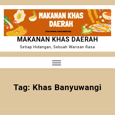
Skip
to
content
MAKANAN KHAS DAERAH
Setiap Hidangan, Sebuah Warisan Rasa
Close
Menu
Tag:
Khas Banyuwangi