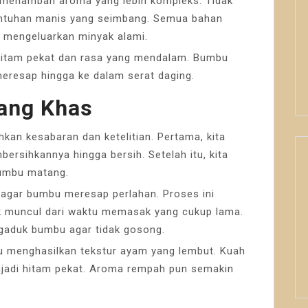
he menambah aroma yang lebih kompleks. Tidak
entuhan manis yang seimbang. Semua bahan
a mengeluarkan minyak alami.
hitam pekat dan rasa yang mendalam. Bumbu
meresap hingga ke dalam serat daging.
ang Khas
 kesabaran dan ketelitian. Pertama, kita
rsihkannya hingga bersih. Setelah itu, kita
umbu matang.
l agar bumbu meresap perlahan. Proses ini
k muncul dari waktu memasak yang cukup lama.
ngaduk bumbu agar tidak gosong.
tu menghasilkan tekstur ayam yang lembut. Kuah
jadi hitam pekat. Aroma rempah pun semakin