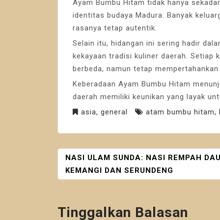
Ayam Bumbu Hitam tidak hanya sekadar 
identitas budaya Madura. Banyak keluar
rasanya tetap autentik.
Selain itu, hidangan ini sering hadir d
kekayaan tradisi kuliner daerah. Setiap
berbeda, namun tetap mempertahankan 
Keberadaan Ayam Bumbu Hitam menunjuk
daerah memiliki keunikan yang layak untu
asia
,
general
atam bumbu hitam
,
NAVIGASI
NASI ULAM SUNDA: NASI REMPAH DA
POS
KEMANGI DAN SERUNDENG
Tinggalkan Balasan