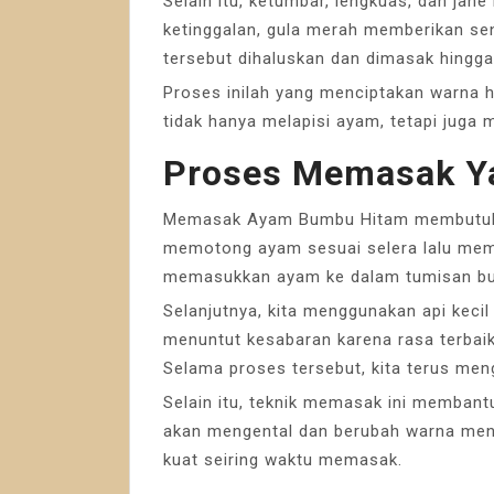
Selain itu, ketumbar, lengkuas, dan ja
ketinggalan, gula merah memberikan s
tersebut dihaluskan dan dimasak hingg
Proses inilah yang menciptakan warna 
tidak hanya melapisi ayam, tetapi juga 
Proses Memasak Y
Memasak Ayam Bumbu Hitam membutuhkan
memotong ayam sesuai selera lalu membe
memasukkan ayam ke dalam tumisan b
Selanjutnya, kita menggunakan api keci
menuntut kesabaran karena rasa terbai
Selama proses tersebut, kita terus me
Selain itu, teknik memasak ini memban
akan mengental dan berubah warna men
kuat seiring waktu memasak.