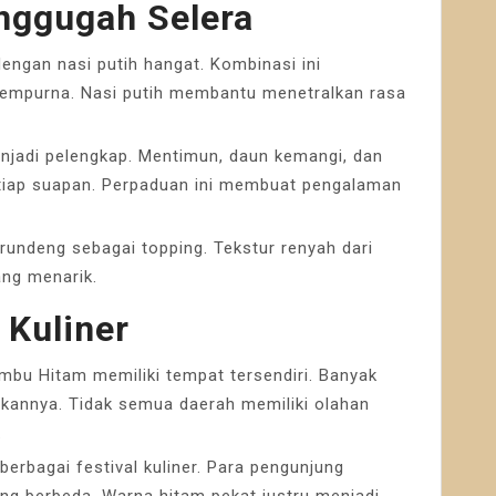
nggugah Selera
ngan nasi putih hangat. Kombinasi ini
empurna. Nasi putih membantu menetralkan rasa
enjadi pelengkap. Mentimun, daun kemangi, dan
iap suapan. Perpaduan ini membuat pengalaman
undeng sebagai topping. Tekstur renyah dari
ng menarik.
 Kuliner
mbu Hitam memiliki tempat tersendiri. Banyak
ikannya. Tidak semua daerah memiliki olahan
.
 berbagai festival kuliner. Para pengunjung
ng berbeda. Warna hitam pekat justru menjadi