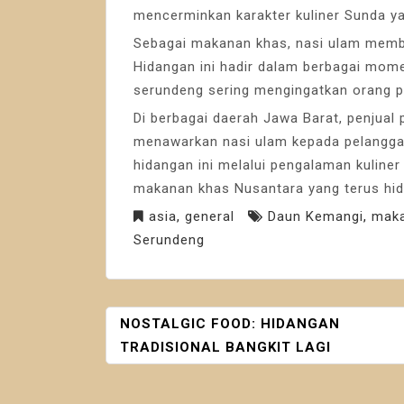
mencerminkan karakter kuliner Sunda ya
Sebagai makanan khas, nasi ulam memba
Hidangan ini hadir dalam berbagai mo
serundeng sering mengingatkan orang 
Di berbagai daerah Jawa Barat, penjual 
menawarkan nasi ulam kepada pelangga
hidangan ini melalui pengalaman kuline
makanan khas Nusantara yang terus hi
asia
,
general
Daun Kemangi
,
maka
Serundeng
NAVIGASI
NOSTALGIC FOOD: HIDANGAN
POS
TRADISIONAL BANGKIT LAGI